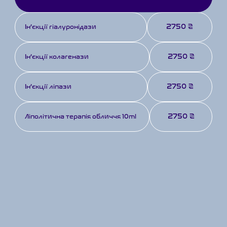
2750 ₴
Ін’єкції гіалуронідази
2750 ₴
Ін’єкції колагенази
2750 ₴
Ін’єкції ліпази
2750 ₴
Ліполітична терапія обличчя 10ml