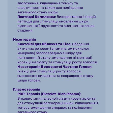
зволоження, підвищення тонусу та 
еластичності, а також для поліпшення 
загального стану шкіри.
Пептидні Комплекси
: Використання ін'єкцій 
пептидів для стимуляції оновлення шкіри, 
підвищення її пружності та зменшення ознак 
старіння.
Мезотерапія
Коктейлі для Обличчя та Тіла
: Введення 
активних речовин (вітамінів, амінокислот, 
мінералів) безпосередньо в шкіру для 
поліпшення її стану, зменшення пігментації, 
корекції целюліту та стимуляції росту волосся.
Мезотерапія Волосистої Частини Голови
: 
Ін'єкції для стимуляції росту волосся, 
зменшення випадіння та покращення стану 
шкіри голови.
Плазмотерапія
PRP-Терапія (Platelet-Rich Plasma)
: 
Використання власної плазми крові пацієнта 
для стимуляції регенерації шкіри, підвищення її 
тонусу, зменшення зморшок та поліпшення 
загального стану.