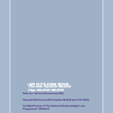
+38 073 088 1608
Пн-Сб: 10:00-19:00 
Нд: 10:00-16:00
Київ, вул. Євгена Коновальця 36Д
Ліцензія МОЗ (наказ МОЗ України №1603 від 11.09.2023)
Certified Partner of The National Medical Weight Loss 
Programme™ (NMWLP) 