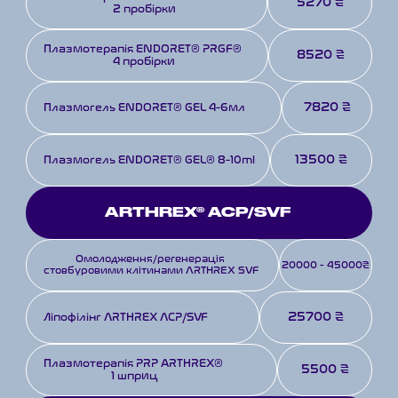
5270 ₴
2 пробірки
Плазмотерапія ENDORET® PRGF® 
8520 ₴
4 пробірки
7820 ₴
Плазмогель ENDORET® GEL 4-6мл
13500 ₴
Плазмогель ENDORET® GEL® 8-10ml
ARTHREX® ACP/SVF
Омолодження/регенерація 
20000 - 45000₴
cтовбуровими клітинами ARTHREX SVF
25700 ₴
Ліпофілінг ARTHREX ACP/SVF
Плазмотерапія PRP АRTHREX® 
5500 ₴
1 шприц