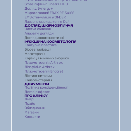
Smas ліфтинг Linearz HIFU
Догляд Synergy+
Мікроголковий FRAX RF SWISS
EMS стимуляція WONDER 
Лазерне омолодження DL4 
ДОГЛЯД ШКІРИ ОБЛИЧЧЯ
Чистка обличчя 
Апаратні догляди 
Догляди космецевтичні 
ІН'ЄКЦІЙНА КОСМЕТОЛОГІЯ
Контурна пластика
Біоревіталізація 
Мезотерапія
Корекція мімічних зморшок
Плазмотерапія Arthrex
Ліпофілінг Arthrex
Плазмотерапія Endoret
Ліфтинг нитками
Колагенотерапія
ДОКУМЕНТИ
Політика конфіденційності
Договір оферти
ПРО КЛІНІКУ
Лікарі
Прайс
Обладнання
Магазин 
Контакти