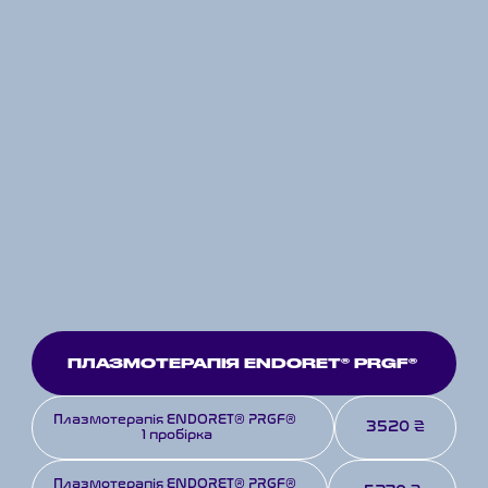
ПЛАЗМОТЕРАПІЯ ENDORET® PRGF®
Плазмотерапія ENDORET® PRGF® 
3520 ₴
1 пробірка
Плазмотерапія ENDORET® PRGF® 