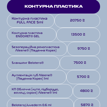
КОНТУРНА ПЛАСТИКА
Контурна пластика 
20750 ₴
FULL FACE 5ml
Контурна пластика 
13500 ₴
ENDORET® GEL
Безопераційна ринопластика 
9750 ₴
Aileene® (Південна Корея)
7500 ₴
Бланшинг Belotero®
Аугментація губ Aileene® 
5700 ₴
(Південна Корея) 1ml
КП Обличчя (кути, підборіддя, 
4800 ₴
вилиці, скроні) Aileene® 1ml
5870 ₴
Belotero/Juvederm 0.6 ml