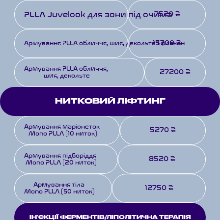
PLLA Juvelook для зони під очима
7520 ₴
15700 ₴
Армування PLLА обличчя, шия, декольте 1 флакон
Армування PLLА обличчя,
27200 ₴
 шия, декольте
НИТКОВИЙ ЛІФТИНГ
Армування маріонеток 
5270 ₴
Mono PLLA (10 ниток)
Армування підборіддя 
8520 ₴
Mono PLLA (20 ниток)
Армування тіла 
12750 ₴
Mono PLLA (50 ниток)
ІН’ЄКЦІЇ ФЕРМЕНТІВ/ЛІПОЛІТИЧНА ТЕРАПІЯ