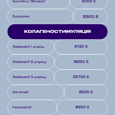
6000 ₴
Коктейль "Monaco"
5900 ₴
Екзосоми
КОЛАГЕНОСТИМУЛЯЦІЯ
9720 ₴
Radiesse® 1 шприц
18250 ₴
Radiesse® 2 шприці
25700 ₴
Radiesse® 3 шприці
8520 ₴
Karisma®
8950 ₴
Faceteam®