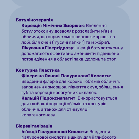
Ботулінотерапія
Корекція Мімічних Зморшок
: Введення 
ботулотоксину дозволяє розслабити м'язи 
обличчя, що сприяє зменшенню зморшок на 
лобі, біля очей ("гусячі лапки") та міжбрів'ї.
Лікування Гіпергідрозу
: Ін'єкції ботулотоксину 
допомагають ефективно зменшити підвищене 
потовиділення в області пахв, долонь та стоп.
Контурна Пластика
Філери на Основі Гіалуронової Кислоти
: 
Введення філерів для корекції об'ємів обличчя, 
заповнення зморшок, підняття скул, збільшення 
губ та корекції носогубних складок.
Кальцій Гідроксиапатит
: Використовується 
для глибокої корекції об'ємів та контурів 
обличчя, а також для стимуляції 
колагеногенезу.
Біоревіталізація
Ін'єкції Гіалуронової Кислоти
: Введення 
гіалуронової кислоти в шкіру для її глибокого 