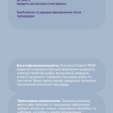
входять всі витратні матеріали.
Безболісне та швидке відновлення після 
процедури.
Багатофункціональність
: Система Endoret PRGF 
може бути використана для вирішення широкого 
спектра проблем шкіри, включаючи зморшки, 
втрату пружності, нерівний тон шкіри, рубці та 
постакне. Вона також сприяє швидкому загоєнню 
після косметологічних процедур.
Прискорене відновлення
: Завдяки високому 
вмісту факторів росту, процедура забезпечує 
швидке загоєння тканин, зменшення запалень та 
набряків, що робить період відновлення 