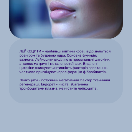
ЛЕЙКОЦИТИ - найбільші клітини крові, відрізняються 
розміром та будовою ядра. Основна функція: 
захисна. Лейкоцити виділяють прозапальні цитокіни, 
а також матричні металопротеїнази. Виділені 
цитокіни знижують активність факторів зростання, 
частково пригнічують проліферацію фібробластів. 
Лейкоцити - потужний негативний фактор тканинної 
регенерації. Ендорет - чиста, збагачена 
тромбоцитами плазма, не містить лейкоцитів.