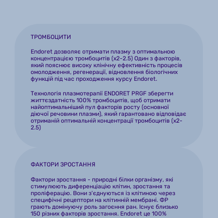
ТРОМБОЦИТИ
Endoret дозволяє отримати плазму з оптимальною 
концентрацією тромбоцитів (x2-2.5) Один з факторів, 
який пояснює високу клінічну ефективність процесів 
омолодження, регенерації, відновлення біологічних 
функцій під час проходження курсу Endoret.
Технологія плазмотерапії ENDORET PRGF зберегти 
життєздатність 100% тромбоцитів, щоб отримати 
найоптимальніший пул факторів росту (основної 
діючої речовини плазми), який гарантовано відповідає 
отриманій оптимальній концентрації тромбоцитів (x2-
2.5)
ФАКТОРИ ЗРОСТАННЯ
Фактори зростання - природні білки організму, які 
стимулюють диференціацію клітин, зростання та 
проліферацію. Вони з'єднуються із клітиною через 
специфічні рецептори на клітинній мембрані. ФР 
грають домінуючу роль загоєння ран. Існує близько 
150 різних факторів зростання. Endoret це 100% 