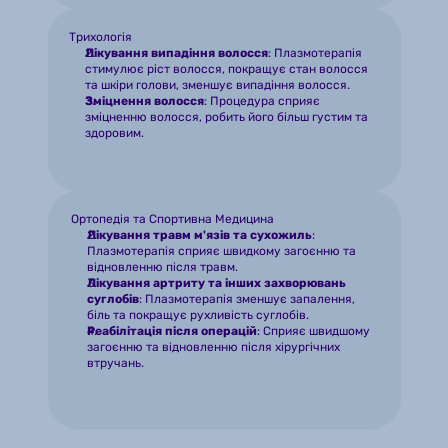
Трихологія
Лікування випадіння волосся
: Плазмотерапія 
стимулює ріст волосся, покращує стан волосся 
та шкіри голови, зменшує випадіння волосся.
Зміцнення волосся
: Процедура сприяє 
зміцненню волосся, робить його більш густим та 
здоровим.
Ортопедія та Спортивна Медицина
Лікування травм м'язів та сухожиль
: 
Плазмотерапія сприяє швидкому загоєнню та 
відновленню після травм.
Лікування артриту та інших захворювань 
суглобів
: Плазмотерапія зменшує запалення, 
біль та покращує рухливість суглобів.
Реабілітація після операцій
: Сприяє швидшому 
загоєнню та відновленню після хірургічних 
втручань.