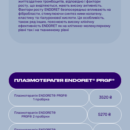
життєздатних тромбоцитів, відповідно і фактори 
росту, що виділяються, мають високу активність. 
Фактори росту ENDORET безпосередньо впливають на 
фібробласти, стимулюючи синтез ними колагену, 
еластину та гіалуронової кислоти. Ця особливість, 
також ряд інших, пояснюють високу клінічну 
ефективність ENDORET як на клітинно-молекулярному 
рівні так і на тканинному рівні 
ПЛАЗМОТЕРАПІЯ ENDORET® PRGF®
Плазмотерапія ENDORET® PRGF® 
3520 ₴
1 пробірка
Плазмотерапія ENDORET® 
5270 ₴
PRGF® 2 пробірки
Плазмотерапія ENDORET® 