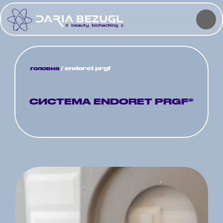
головна
 / endoret prgf
СИСТЕМА ENDORET PRGF®