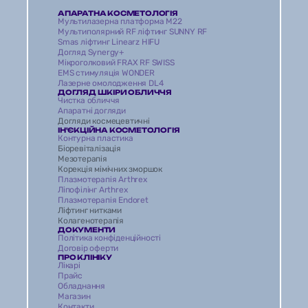
АПАРАТНА КОСМЕТОЛОГІЯ
Мультилазерна платформа M22
Мультиполярний RF ліфтинг SUNNY RF
Smas ліфтинг Linearz HIFU
Догляд Synergy+
Мікроголковий FRAX RF SWISS
EMS стимуляція WONDER 
Лазерне омолодження DL4 
ДОГЛЯД ШКІРИ ОБЛИЧЧЯ
Чистка обличчя 
Апаратні догляди 
Догляди космецевтичні 
ІН'ЄКЦІЙНА КОСМЕТОЛОГІЯ
Контурна пластика
Біоревіталізація 
Мезотерапія
Корекція мімічних зморшок
Плазмотерапія Arthrex
Ліпофілінг Arthrex
Плазмотерапія Endoret
Ліфтинг нитками
Колагенотерапія
ДОКУМЕНТИ
Політика конфіденційності
Договір оферти
ПРО КЛІНІКУ
Лікарі
Прайс
Обладнання
Магазин 
Контакти