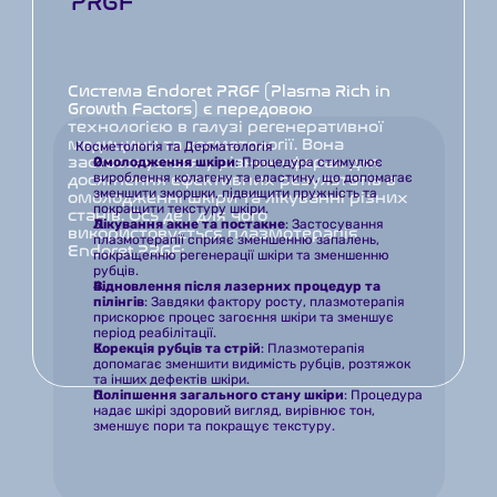
PRGF
Система Endoret PRGF (Plasma Rich in 
Growth Factors) є передовою 
технологією в галузі регенеративної 
медицини та косметології. Вона 
Косметологія та Дерматологія
застосовується у різних сферах для 
Омолодження шкіри
: Процедура стимулює 
вироблення колагену та еластину, що допомагає 
досягнення ефективних результатів в 
зменшити зморшки, підвищити пружність та 
омолодженні шкіри та лікуванні різних 
покращити текстуру шкіри.
станів. Ось де і для чого 
Лікування акне та постакне
: Застосування 
використовується плазмотерапія 
плазмотерапії сприяє зменшенню запалень, 
Endoret PRGF:
покращенню регенерації шкіри та зменшенню 
рубців.
Відновлення після лазерних процедур та 
пілінгів
: Завдяки фактору росту, плазмотерапія 
прискорює процес загоєння шкіри та зменшує 
період реабілітації.
Корекція рубців та стрій
: Плазмотерапія 
допомагає зменшити видимість рубців, розтяжок 
та інших дефектів шкіри.
Поліпшення загального стану шкіри
: Процедура 
надає шкірі здоровий вигляд, вирівнює тон, 
зменшує пори та покращує текстуру.