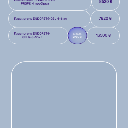
8520 ₴
PRGF® 4 пробірки
7820 ₴
Плазмогель ENDORET® GEL 4-6мл
Плазмогель ENDORET® 
вигода 
13500 ₴
GEL® 8-10мл
2700 ₴