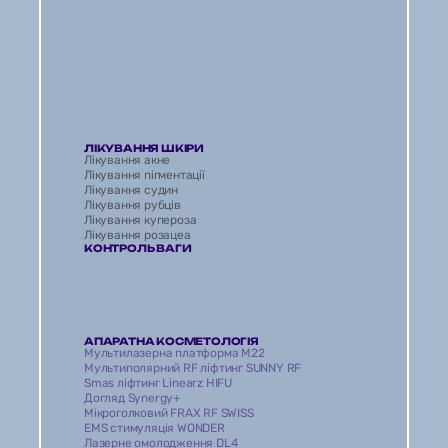
ЛІКУВАННЯ ШКІРИ
Лікування акне
Лікування пігментації
Лікування судин
Лікування рубців 
Лікування купероза
Лікування розацеа
КОНТРОЛЬ ВАГИ
АПАРАТНА КОСМЕТОЛОГІЯ
Мультилазерна платформа M22
Мультиполярний RF ліфтинг SUNNY RF
Smas ліфтинг Linearz HIFU
Догляд Synergy+
Мікроголковий FRAX RF SWISS
EMS стимуляція WONDER 
Лазерне омолодження DL4 