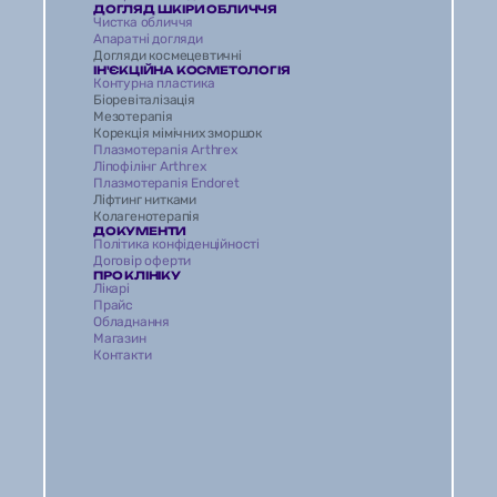
ДОГЛЯД ШКІРИ ОБЛИЧЧЯ
Чистка обличчя 
Апаратні догляди 
Догляди космецевтичні 
ІН'ЄКЦІЙНА КОСМЕТОЛОГІЯ
Контурна пластика
Біоревіталізація 
Мезотерапія
Корекція мімічних зморшок
Плазмотерапія Arthrex
Ліпофілінг Arthrex
Плазмотерапія Endoret
Ліфтинг нитками
Колагенотерапія
ДОКУМЕНТИ
Політика конфіденційності
Договір оферти
ПРО КЛІНІКУ
Лікарі
Прайс
Обладнання
Магазин 
Контакти