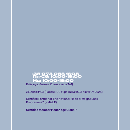
+38 073 088 1608
Пн-Сб: 10:00-19:00 
Нд: 10:00-16:00
Київ, вул. Євгена Коновальця 36Д
Ліцензія МОЗ (наказ МОЗ України №1603 від 11.09.2023)
Certified Partner of The National Medical Weight Loss 
Programme™ (NMWLP) 
Certified member Medbridge Global™