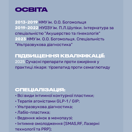
ОСВІТА
2013-2019
 НМУ ім. О.О. Богомольця 
2019-2022
 НУОЗУ ім. П.Л.Шупіки. Інтернатура за 
спеціальністю "Акушерство та гінекологія"
2023 
НМУ ім. О.О. Богомольця. Спеціальність 
"Ультразвукова діагностика"
ПІДВИЩЕННЯ КВАЛІФІКАЦІЇ:
2025 
Сучасні препарати проти ожиріння у 
практиці лікаря: тірзепатид проти семаглютиду
СПЕЦІАЛІЗАЦІЯ:
• Всі види інтимної контурної пластики;
• Терапія агоністами GLP-1 / GIP;
• Ультразвукова діагностика;
• Лабіо-пластика;
• Ведення жінок в менопаузі;
• Інтимне омолодження (SMAS,RF, Лазерні 
технології та PRP);