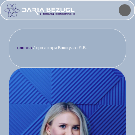
головна
 / про лікаря Вошкулат Я.В.