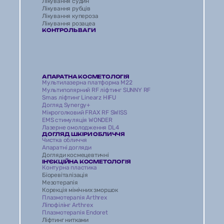
Лікування судин
Лікування рубців 
Лікування купероза
Лікування розацеа
КОНТРОЛЬ ВАГИ
АПАРАТНА КОСМЕТОЛОГІЯ
Мультилазерна платформа M22
Мультиполярний RF ліфтинг SUNNY RF
Smas ліфтинг Linearz HIFU
Догляд Synergy+
Мікроголковий FRAX RF SWISS
EMS стимуляція WONDER 
Лазерне омолодження DL4 
ДОГЛЯД ШКІРИ ОБЛИЧЧЯ
Чистка обличчя 
Апаратні догляди 
Догляди космецевтичні 
ІН'ЄКЦІЙНА КОСМЕТОЛОГІЯ
Контурна пластика
Біоревіталізація 
Мезотерапія
Корекція мімічних зморшок
Плазмотерапія Arthrex
Ліпофілінг Arthrex
Плазмотерапія Endoret
Ліфтинг нитками